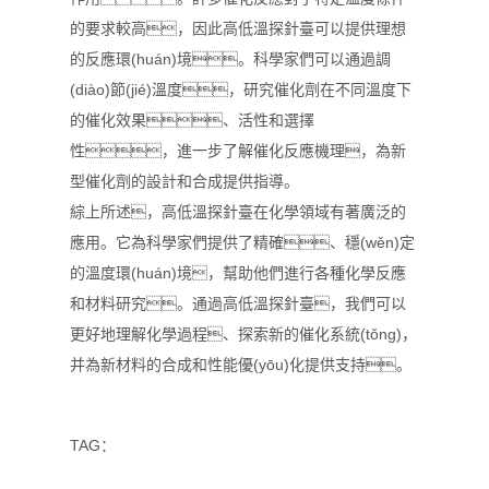
的要求較高，因此高低溫探針臺可以提供理想
的反應環(huán)境。科學家們可以通過調
(diào)節(jié)溫度，研究催化劑在不同溫度下
的催化效果、活性和選擇
性，進一步了解催化反應機理，為新
型催化劑的設計和合成提供指導。
綜上所述，高低溫探針臺在化學領域有著廣泛的
應用。它為科學家們提供了精確、穩(wěn)定
的溫度環(huán)境，幫助他們進行各種化學反應
和材料研究。通過高低溫探針臺，我們可以
更好地理解化學過程、探索新的催化系統(tǒng)，
并為新材料的合成和性能優(yōu)化提供支持。
TAG：