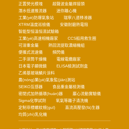
正置熒光模塊
超聲波金屬焊接頭
潛水低速推流器
迷你離心機
工業(yè)防爆氣象站
瑞寧八道移液器
XTRM溫度巡檢儀
安徽耐磨熱電阻
智能型恒溫恒濕試驗箱
工業(yè)高速相機廠家
CCS船用救生圈
可溶重金屬
熱回流提取濃縮機組
便攜式流速儀
頻閃儀
二手滾筒干燥機
電線電纜廠家
日本電子顯微鏡
ELISA檢測試劑盒
乙烯基玻璃鱗片涂料
農(nóng)業(yè)氣象監(jiān)測站
SEIKO互感器
食品重金屬檢測儀
密閉式加熱循環(huán)器
巖心流動實驗儀
Sigma化學試劑
氧氣等離子清洗機
定制非標螺紋規(guī)
直流高壓發(fā)生器
均質(zhì)乳化機